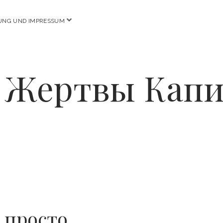
open
UNG UND IMPRESSUM
menu
 Жертвы Кап
 просто