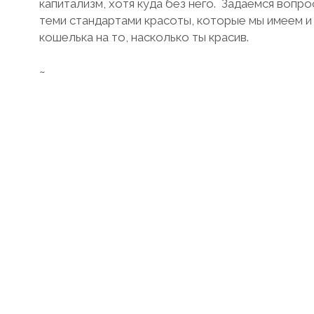
капитализм, хотя куда без него. Задаемся вопрос
теми стандартами красоты, которые мы имеем и
кошелька на то, насколько ты красив.
~
ПОДДЕРЖАТЬ НАС:
Написать нам отзыв и поставить звездочки
Поделиться подкастом с друзьями в соц. сет
В рублях: перевод по номеру карты 2200700
В других валютах:
https://ko-fi.com/anticapita
~
ССЫЛКИ:
Слушать наш
подкаст
Инстаграм
Телеграм