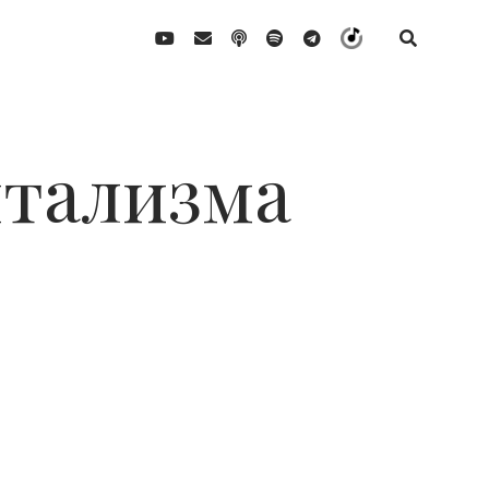
youtube
email
podcast
spotify
telegram
Yandex
Music
итализма