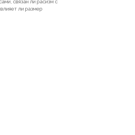
ами, связан ли расизм с
 влияет ли размер
ях и оффлайн
158084953
lpod