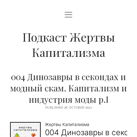
open
О НАШЕМ ПРОЕКТЕ
menu
ЭПИЗОДЫ
Подкаст Жертвы
open
DATENSCHUTZERKLÄRUNG UND IMPRESSUM
Капитализма
menu
DATENSCHUTZERKLÄRUNG
youtube
email
podcast
spotify
telegram
Yandex
IMPRESSUM
Music
004 Динозавры в секондах и
модный скам. Капитализм и
индустрия моды p.I
PUBLISHED 26. OCTOBER 2022