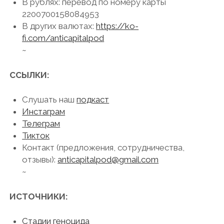
В рублях: перевод по номеру карты
2200700158084953
В других валютах:
https://ko-
fi.com/anticapitalpod
~
ССЫЛКИ:
Слушать наш
подкаст
Инстаграм
Телеграм
Тикток
Контакт (предложения, сотрудничества,
отзывы):
anticapitalpod@gmail.com
~
ИСТОЧНИКИ:
Стадии геноцида