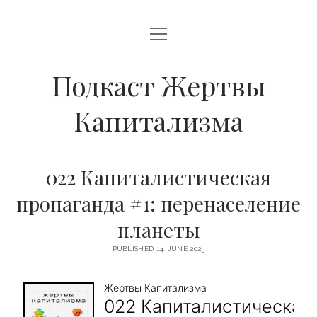
open
О НАШЕМ ПРОЕКТЕ
menu
ЭПИЗОДЫ
Подкаст Жертвы
open
DATENSCHUTZERKLÄRUNG UND IMPRESSUM
Капитализма
menu
DATENSCHUTZERKLÄRUNG
youtube
email
podcast
spotify
telegram
Yandex
IMPRESSUM
Music
022 Капиталистическая
пропаганда #1: перенаселение
планеты
PUBLISHED 14. JUNE 2023